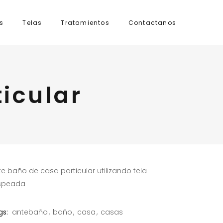
s
Telas
Tratamientos
Contactanos
icular
te baño de casa particular utilizando tela
speada
gs:
antebaño
baño
casa
casas