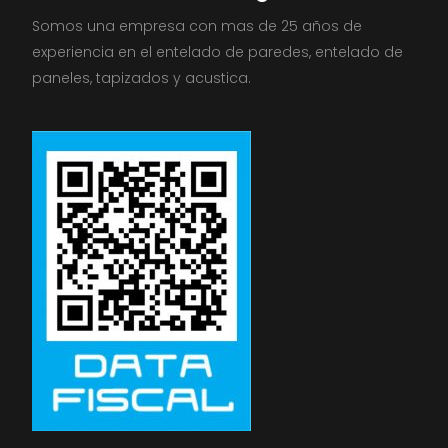
Somos una empresa con mas de 25 años de
experiencia en el entelado de paredes, entelado de
paneles, tapizados y acustica.